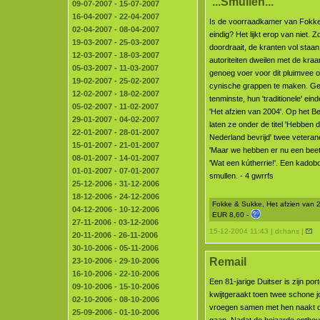
'...Smullen...'
09-07-2007 - 15-07-2007
16-04-2007 - 22-04-2007
Is de voorraadkamer van Fokk
02-04-2007 - 08-04-2007
eindig? Het lijkt erop van niet. 
19-03-2007 - 25-03-2007
doordraait, de kranten vol staan
12-03-2007 - 18-03-2007
autoriteiten dweilen met de kraa
05-03-2007 - 11-03-2007
genoeg voer voor dit pluimvee 
19-02-2007 - 25-02-2007
cynische grappen te maken. Ge
12-02-2007 - 18-02-2007
tenminste, hun 'traditionele' ein
05-02-2007 - 11-02-2007
'Het afzien van 2004'. Op het Bev
29-01-2007 - 04-02-2007
laten ze onder de titel 'Hebben d
22-01-2007 - 28-01-2007
Nederland bevrijd' twee vetera
15-01-2007 - 21-01-2007
'Maar we hebben er nu een beetje
08-01-2007 - 14-01-2007
'Wat een kútherrie!'. Een kadob
01-01-2007 - 07-01-2007
smullen. - 4 gwrrfs
25-12-2006 - 31-12-2006
18-12-2006 - 24-12-2006
Fokke & Sukke, Het afzien van 2
04-12-2006 - 10-12-2006
EUR 8,60 -
27-11-2006 - 03-12-2006
15-12-2004 11:43 | dr.hans |
20-11-2006 - 26-11-2006
30-10-2006 - 05-11-2006
Remail
23-10-2006 - 29-10-2006
16-10-2006 - 22-10-2006
Een 81-jarige Duitser is zijn p
09-10-2006 - 15-10-2006
kwijtgeraakt toen twee schone
02-10-2006 - 08-10-2006
vroegen samen met hen naakt op
25-09-2006 - 01-10-2006