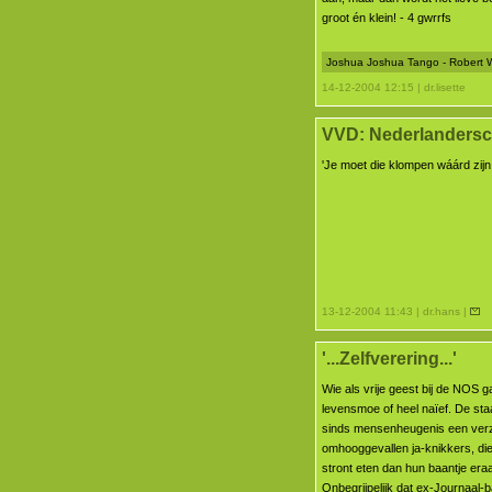
groot én klein! - 4 gwrrfs
Joshua Joshua Tango - Robert W
14-12-2004 12:15 | dr.lisette
VVD: Nederlanderscha
'Je moet die klompen wáárd zijn!
13-12-2004 11:43 | dr.hans |
'...Zelfverering...'
Wie als vrije geest bij de NOS g
levensmoe of heel naïef. De st
sinds mensenheugenis een ver
omhooggevallen ja-knikkers, die
stront eten dan hun baantje era
Onbegrijpelijk dat ex-Journaal-