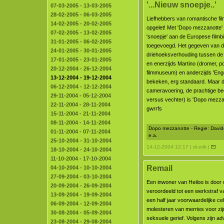
'...Nieuw snoepje..'
07-03-2005 - 13-03-2005
28-02-2005 - 06-03-2005
Liefhebbers van romantische film
14-02-2005 - 20-02-2005
opgelet! Met 'Dopo mezzanotte' 
07-02-2005 - 13-02-2005
'snoepje' aan de Europese filmbi
31-01-2005 - 06-02-2005
toegevoegd. Het gegeven van 
24-01-2005 - 30-01-2005
driehoeksverhouding tussen d
17-01-2005 - 23-01-2005
en enerzijds Martino (dromer, por
20-12-2004 - 26-12-2004
filmmuseum) en anderzijds 'Engel
13-12-2004 - 19-12-2004
bekeken, erg standaard. Maar de 
06-12-2004 - 12-12-2004
cameravoering, de prachtige b
29-11-2004 - 05-12-2004
versus vechter) is 'Dopo mezzano
22-11-2004 - 28-11-2004
gwrrfs
15-11-2004 - 21-11-2004
08-11-2004 - 14-11-2004
Dopo mezzanotte - Regie: Davide 
01-11-2004 - 07-11-2004
e.a.
25-10-2004 - 31-10-2004
14-12-2004 12:17 | dr.erik |
18-10-2004 - 24-10-2004
11-10-2004 - 17-10-2004
Remail
04-10-2004 - 10-10-2004
27-09-2004 - 03-10-2004
Een inwoner van Heiloo is door
20-09-2004 - 26-09-2004
veroordeeld tot een werkstraf v
13-09-2004 - 19-09-2004
een half jaar voorwaardelijke c
06-09-2004 - 12-09-2004
molesteren van merries voor zij
30-08-2004 - 05-09-2004
seksuele gerief. Volgens zijn ad
23-08-2004 - 29-08-2004