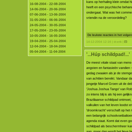
kans op herhaling klein omdat hi
16-08-2004 - 22-08-2004
heeft en een psychische behand
14-06-2004 - 20-06-2004
ondergaat. Wat was het comme
07-06-2004 - 13-06-2004
vriendin na de veroordeling?
31-05-2004 - 06-06-2004
24-05-2004 - 30-05-2004
17-05-2004 - 23-05-2004
De leukste reacties in het volg
10-05-2004 - 16-05-2004
19-04-2004 - 25-04-2004
14-12-2004 12:16 | dr.erik |
12-04-2004 - 18-04-2004
05-04-2004 - 11-04-2004
'...Húp schildpad!...'
De meest vitale staat van mens-z
angsten en fantasieën vandien -
gedag zwaaien als je de stemger
van achttien bereikt. Vandaar d
jongetje Marcel Groen uit de d
'Joshua Joshua Tango' van Rob
zo intens blij is als hij een gelij
Braziliaanse schildpad ontmoet,
valkuilen van het leven loodst
'droomkracht' verschaft op het
een belangrijk schoolvoetbaltoe
agenda staat. Komt dat even goe
schildpad als beschermheer kan
aan, maar dan wordt het lieve b