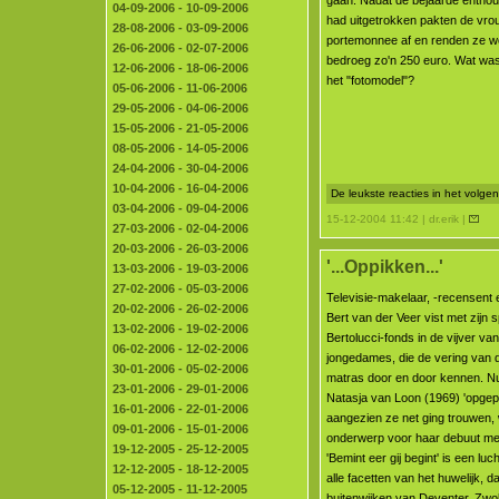
gaan. Nadat de bejaarde enthous
04-09-2006 - 10-09-2006
had uitgetrokken pakten de vro
28-08-2006 - 03-09-2006
portemonnee af en renden ze we
26-06-2006 - 02-07-2006
bedroeg zo'n 250 euro. Wat was
12-06-2006 - 18-06-2006
het "fotomodel"?
05-06-2006 - 11-06-2006
29-05-2006 - 04-06-2006
15-05-2006 - 21-05-2006
08-05-2006 - 14-05-2006
24-04-2006 - 30-04-2006
10-04-2006 - 16-04-2006
De leukste reacties in het volg
03-04-2006 - 09-04-2006
15-12-2004 11:42 | dr.erik |
27-03-2006 - 02-04-2006
20-03-2006 - 26-03-2006
'...Oppikken...'
13-03-2006 - 19-03-2006
27-02-2006 - 05-03-2006
Televisie-makelaar, -recensent 
20-02-2006 - 26-02-2006
Bert van der Veer vist met zijn 
13-02-2006 - 19-02-2006
Bertolucci-fonds in de vijver v
06-02-2006 - 12-02-2006
jongedames, die de vering van 
30-01-2006 - 05-02-2006
matras door en door kennen. Nu 
23-01-2006 - 29-01-2006
Natasja van Loon (1969) 'opgepi
16-01-2006 - 22-01-2006
aangezien ze net ging trouwen,
09-01-2006 - 15-01-2006
onderwerp voor haar debuut me
19-12-2005 - 25-12-2005
'Bemint eer gij begint' is een luc
12-12-2005 - 18-12-2005
alle facetten van het huwelijk, da
05-12-2005 - 11-12-2005
buitenwijken van Deventer, Zwol