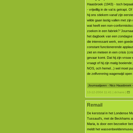
Haasbroek (1943) - toch bepaal
- vrijwillig in de val is getrapt. O
hij ons stiekem vanaf zijn eerst
wilde gaan lastig vallen met zij
wat heeft een non-conformistisc
zoeken in een fabriek? 'Journaal
het dagboek van een zondagse
die interessant werk, een goede
constant functionerende applaus
ziet en meteen in een crisis (cr
gevaar komt. Dat hij zijn vrouw
vraagt of hij zijn matig boeiende
NOS, och hemel...) wel moet pub
de zelfverering wagenwijd open 
Journaaljaren - Nico Haasbroek -
13-12-2004 11:41 | dr.hans |
Remail
De kerststal in het Londense 
Tussaud's, met de Beckhams al
Maria, is door een bezoeker be
meldt het wassenbeeldenmuse