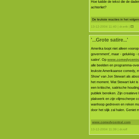
Hoe luidde de tekst die de dader
achterliet?
De leukste reacties in het volg
13-12-2004 11:40 | dr.erik |
'...Grote satire...'
Amerika loopt niet alleen voorop
government', maar - gelukkig - o
satire'. Op
www.comedycentr
alle beelden en programma-ove
leukste Amerikaanse comedy, me
Show' van Jon Stewart als abso
het moment. Wat Stewart lukt i
een kritische, satirische houdin
publiek bereiken. Zijn creatieve 
plakwerk en zijn vlijmscherpe
wanhoop gedreven en reken maar
door het slijk zal halen. Genie
www.comedycentral.com
13-12-2004 11:39 | dr.rolf