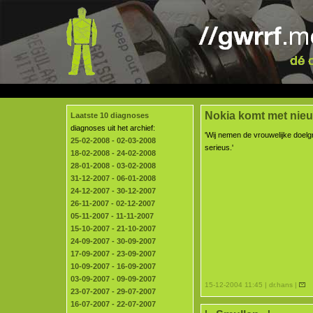
Nokia komt met nieuw
Laatste 10 diagnoses
diagnoses uit het archief:
'Wij nemen de vrouwelijke doelgr
25-02-2008 - 02-03-2008
serieus.'
18-02-2008 - 24-02-2008
28-01-2008 - 03-02-2008
31-12-2007 - 06-01-2008
24-12-2007 - 30-12-2007
26-11-2007 - 02-12-2007
05-11-2007 - 11-11-2007
15-10-2007 - 21-10-2007
24-09-2007 - 30-09-2007
17-09-2007 - 23-09-2007
10-09-2007 - 16-09-2007
03-09-2007 - 09-09-2007
15-12-2004 11:45 | dr.hans |
23-07-2007 - 29-07-2007
16-07-2007 - 22-07-2007